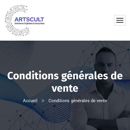
Skip
Aller
to
à
Content
la
navigation
Conditions générales de
vente
Accueil
Conditions générales de vente